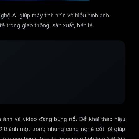
ghệ AI giúp máy tính nhìn và hiểu hình ảnh.
 trong giao thông, sản xuất, bán lẻ.
h ảnh và video đang bùng nổ. Để khai thác hiệu
ở thành một trong những công nghệ cốt lõi giúp
quả vận hành. Vậy thị giác máy tính là gì? Được