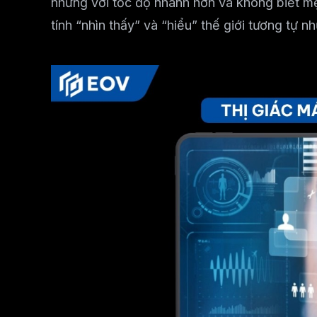
nhưng với tốc độ nhanh hơn và không biết m
tính “nhìn thấy” và “hiểu” thế giới tương tự n