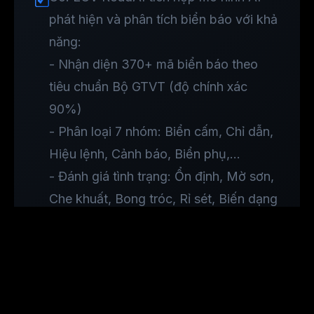
phát hiện và phân tích biển báo với khả
năng:
- Nhận diện 370+ mã biển báo theo
tiêu chuẩn Bộ GTVT (độ chính xác
90%)
- Phân loại 7 nhóm: Biển cấm, Chỉ dẫn,
Hiệu lệnh, Cảnh báo, Biển phụ,...
- Đánh giá tình trạng: Ổn định, Mờ sơn,
Che khuất, Bong tróc, Rỉ sét, Biến dạng
- Định vị GPS chính xác, ghi nhận tuyến
đường và thời tiết
Tôi có cần phải đầu tư