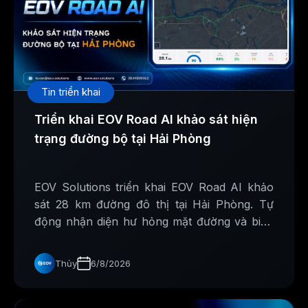
Tin triển khai
Triển khai EOV Road AI khảo sát hiện
trạng đường bộ tại Hải Phòng
EOV Solutions triển khai EOV Road AI khảo
sát 28 km đường đô thị tại Hải Phòng. Tự
động nhận diện hư hỏng mặt đường và biển
báo giao thông, hỗ trợ xây dựng cơ sở dữ liệu
phục vụ công tác quản lý, bảo trì hạ tầng.
Thủy
6/8/2026