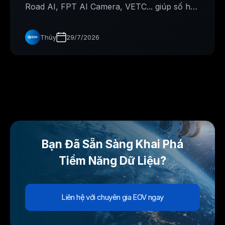
Road AI, FPT AI Camera, VETC... giúp số hóa
hạ tầng và nâng cao an toàn giao thông
Thủy
29/7/2026
Bạn Đã Sẵn Sàng Khai Phá
Tiềm Năng Dữ Liệu?
Liên hệ với chuyên gia EOV ngay