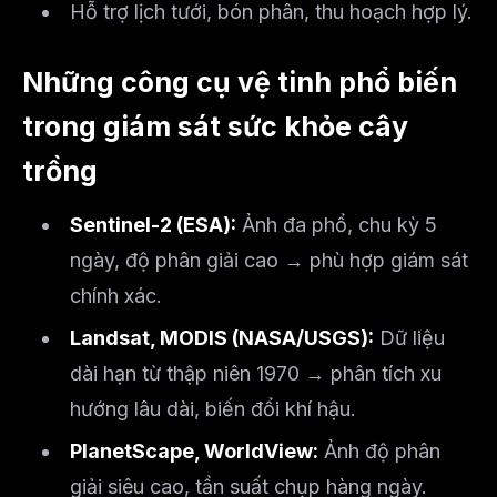
Hỗ trợ lịch tưới, bón phân, thu hoạch hợp lý.
Những công cụ vệ tinh phổ biến
trong giám sát sức khỏe cây
trồng
Sentinel-2 (ESA):
Ảnh đa phổ, chu kỳ 5
ngày, độ phân giải cao → phù hợp giám sát
chính xác.
Landsat, MODIS (NASA/USGS):
Dữ liệu
dài hạn từ thập niên 1970 → phân tích xu
hướng lâu dài, biến đổi khí hậu.
PlanetScape, WorldView:
Ảnh độ phân
giải siêu cao, tần suất chụp hàng ngày.