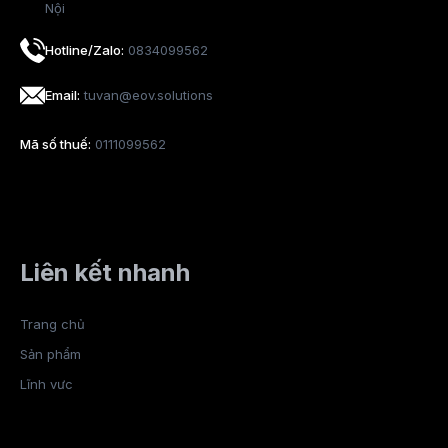
Nội
Hotline/Zalo:
0834099562
Email:
tuvan@eov.solutions
Mã số thuế:
0111099562
Liên kết nhanh
Trang chủ
Sản phẩm
Lĩnh vực
Blog
Tài nguyên