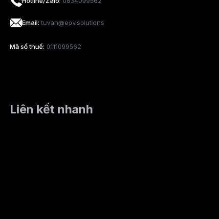
Hotline/Zalo:
0834099562
Email:
tuvan@eov.solutions
Mã số thuế:
0111099562
Liên kết nhanh
Trang chủ
Sản phẩm
Lĩnh vực
Blog
Tài nguyên
Về chúng tôi