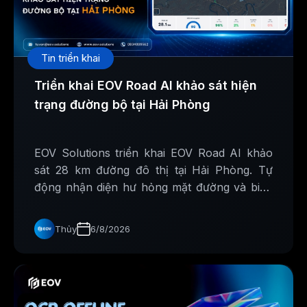
Tin triển khai
Triển khai EOV Road AI khảo sát hiện
trạng đường bộ tại Hải Phòng
EOV Solutions triển khai EOV Road AI khảo
sát 28 km đường đô thị tại Hải Phòng. Tự
động nhận diện hư hỏng mặt đường và biển
báo giao thông, hỗ trợ xây dựng cơ sở dữ liệu
phục vụ công tác quản lý, bảo trì hạ tầng.
Thủy
6/8/2026